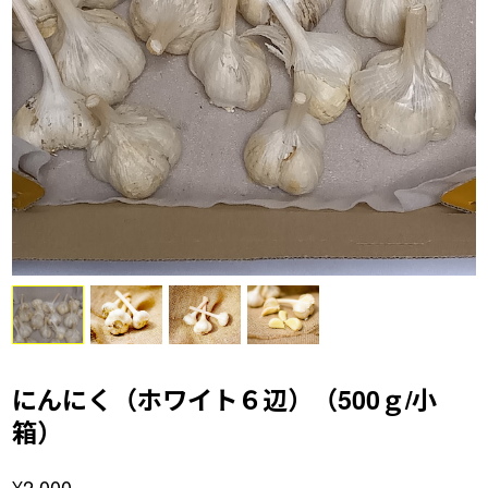
にんにく（ホワイト６辺）（500ｇ/小
箱）
¥2,000