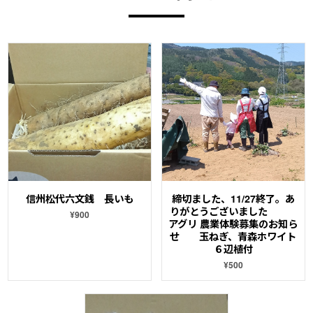
信州松代六文銭 長いも
締切ました、11/27終了。あ
りがとうございました
¥900
アグリ 農業体験募集のお知ら
せ 玉ねぎ、青森ホワイト
６辺植付
¥500