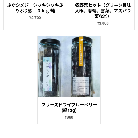
ぶなシメジ シャキシャキぷ
冬野菜セット（グリーン旨味
りぷり感 ３ｋｇ/箱
大根、春菊、雪菜、アスパラ
菜など）
¥2,700
¥3,000
フリーズドライブルーベリー
(瓶13g)
¥880