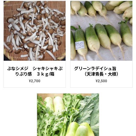
ぶなシメジ シャキシャキぷ
グリーンラデイシュ旨
りぷり感 ３ｋｇ/箱
（天津青長・大根）
¥2,700
¥2,500